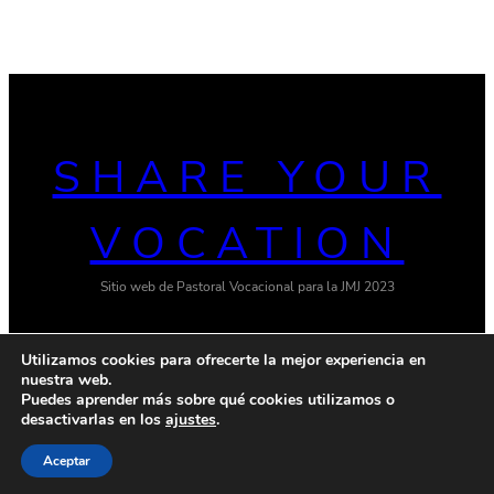
SHARE YOUR
VOCATION
Sitio web de Pastoral Vocacional para la JMJ 2023
Utilizamos cookies para ofrecerte la mejor experiencia en
nuestra web.
Twitter
Facebook
YouTube
Instagram
Puedes aprender más sobre qué cookies utilizamos o
desactivarlas en los
ajustes
.
© 2023 Powered by
Ona WordPress theme
Política de privacidad
Terms & Conditions
Aceptar