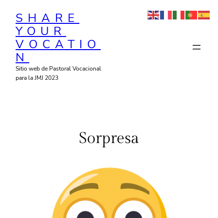
Saltar
SHARE
al
YOUR
contenido
VOCATIO
N
Sitio web de Pastoral Vocacional
para la JMJ 2023
Sorpresa