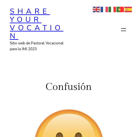
Saltar
SHARE
al
YOUR
contenido
VOCATIO
N
Sitio web de Pastoral Vocacional
para la JMJ 2023
Confusión